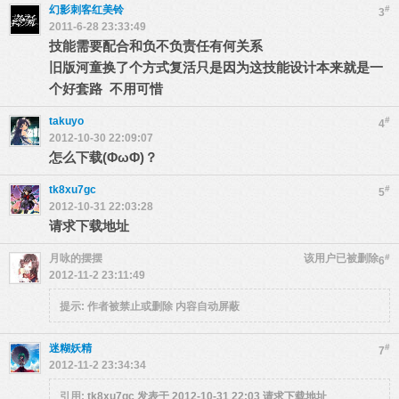
幻影刺客红美铃
#
3
2011-6-28 23:33:49
技能需要配合和负不负责任有何关系
旧版河童换了个方式复活只是因为这技能设计本来就是一
个好套路 不用可惜
takuyo
#
4
2012-10-30 22:09:07
怎么下载(ΦωΦ)？
tk8xu7gc
#
5
2012-10-31 22:03:28
请求下载地址
月咏的摆摆
该用户已被删除
#
6
2012-11-2 23:11:49
提示:
作者被禁止或删除 内容自动屏蔽
迷糊妖精
#
7
2012-11-2 23:34:34
引用:
tk8xu7gc 发表于 2012-10-31 22:03
请求下载地址