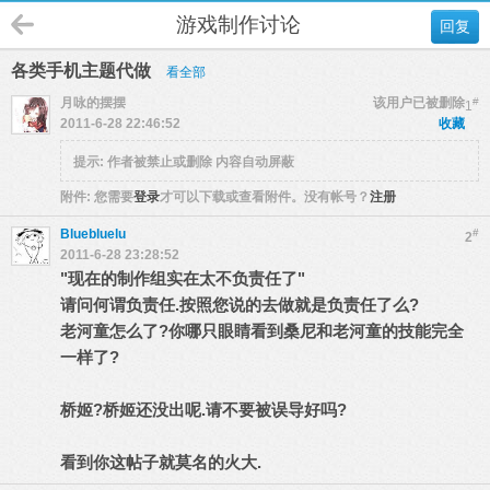
游戏制作讨论
回复
各类手机主题代做
看全部
月咏的摆摆
该用户已被删除
#
1
2011-6-28 22:46:52
收藏
提示:
作者被禁止或删除 内容自动屏蔽
附件:
您需要
登录
才可以下载或查看附件。没有帐号？
注册
Bluebluelu
#
2
2011-6-28 23:28:52
"现在的制作组实在太不负责任了"
请问何谓负责任.按照您说的去做就是负责任了么?
老河童怎么了?你哪只眼睛看到桑尼和老河童的技能完全
一样了?
桥姬?桥姬还没出呢.请不要被误导好吗?
看到你这帖子就莫名的火大.